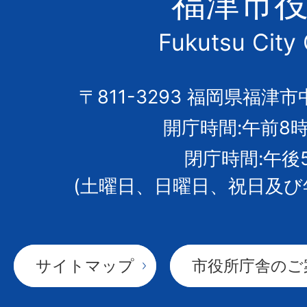
福津市
市
Fukutsu City 
の
市
〒811-3293 福岡県福津市
開庁時間:午前8時
章
閉庁時間:午後
(土曜日、日曜日、祝日及び
サイトマップ
市役所庁舎のご