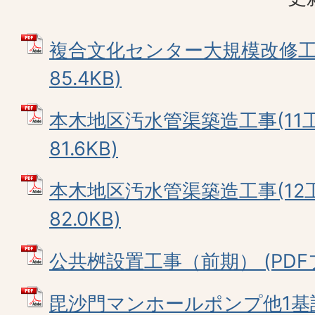
複合文化センター大規模改修工事
85.4KB)
本木地区汚水管渠築造工事(11工区
81.6KB)
本木地区汚水管渠築造工事(12工区
82.0KB)
公共桝設置工事（前期） (PDFファ
毘沙門マンホールポンプ他1基設