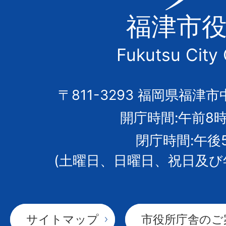
津
福津市
市
Fukutsu City 
の
市
〒811-3293 福岡県福津市
開庁時間:午前8時
章
閉庁時間:午後
(土曜日、日曜日、祝日及び
サイトマップ
市役所庁舎のご