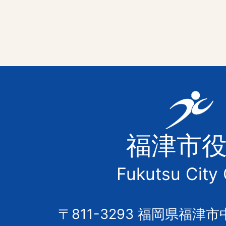
福
津
福津市
市
Fukutsu City 
の
市
〒811-3293 福岡県福津市