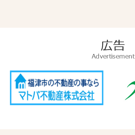
広
告
Advertise