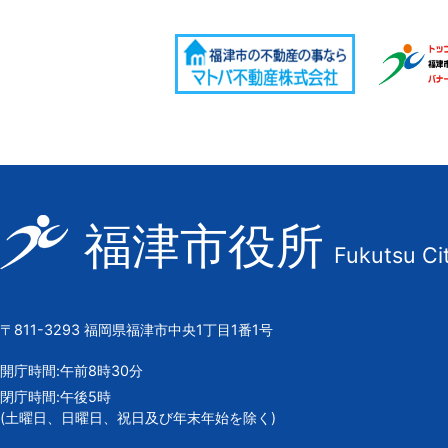
福
福津市役所
Fukutsu Ci
津
市
の
〒811-3293 福岡県福津市中央1丁目1番1号
市
章
開庁時間:午前8時30分
閉庁時間:午後5時
(土曜日、日曜日、祝日及び年末年始を除く)