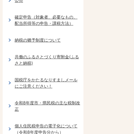
公売
確定申告（対象者、必要なもの、
配当所得等の申告・課税方法）
納税の猶予制度について
共働のふるさとづくり寄附金(ふる
さと納税)
国税庁をかたるなりすましメール
にご注意ください！
令和8年度市・県民税の主な税制改
正
個人住民税申告の電子化について
（令和8年度申告分から）