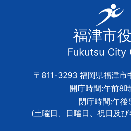
福
津
福津市
市
Fukutsu City 
の
市
〒811-3293 福岡県福津市
開庁時間:午前8時
章
閉庁時間:午後
(土曜日、日曜日、祝日及び