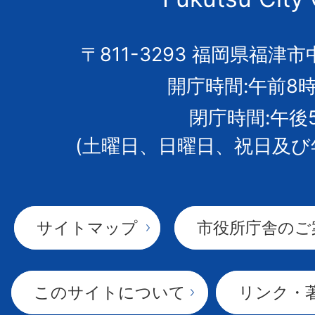
の
市
〒811-3293 福岡県福津市
開庁時間:午前8時
章
閉庁時間:午後
(土曜日、日曜日、祝日及び
サイトマップ
市役所庁舎のご
このサイトについて
リンク・