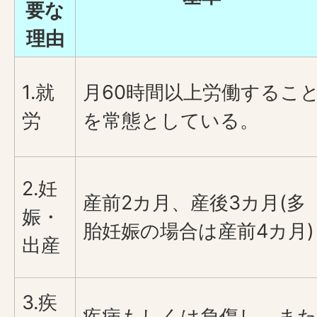
要な
理由
1.就
月60時間以上労働するこ
労
を常態としている。
2.妊
産前2カ月、産後3カ月(多
娠・
胎妊娠の場合は産前4カ月)
出産
3.疾
疾病もしくは負傷し、また