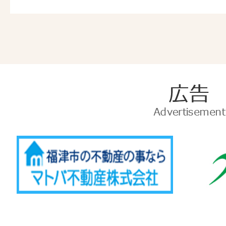
広
告
Advertise