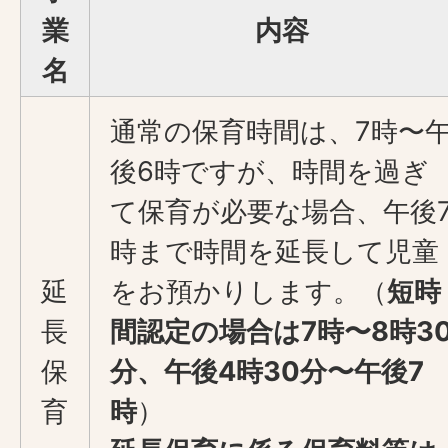
業
内容
名
通常の保育時間は、7時〜
後6時ですが、時間を過ぎ
て保育が必要な場合、午後
時まで時間を延長して児童
延
をお預かりします。（
短時
長
間認定の場合は7時〜8時3
保
分、午後4時30分〜午後7
育
時
）