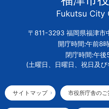
市
Fukutsu City 
の
市
〒811-3293 福岡県福津市
開庁時間:午前8時
章
閉庁時間:午後
(土曜日、日曜日、祝日及び
サイトマップ
市役所庁舎のご