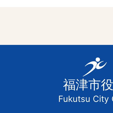
福
津
福津市
市
Fukutsu City 
の