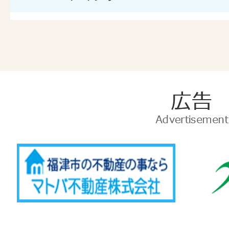
広
告
Advertise