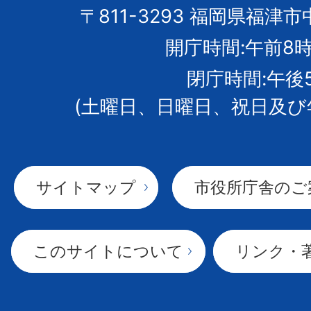
市
〒811-3293 福岡県福津市
開庁時間:午前8時
章
閉庁時間:午後
(土曜日、日曜日、祝日及び
サイトマップ
市役所庁舎のご
このサイトについて
リンク・