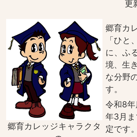
更
郷育カ
「ひと
に、ふ
境、生
な分野
す。
令和8年
年3月ま
郷育カレッジキャラクタ
定です