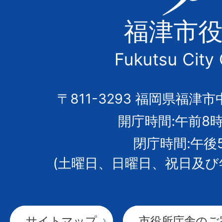
津
福津市
市
Fukutsu City 
の
市
〒811-3293 福岡県福津市
開庁時間:午前8時
章
閉庁時間:午後
(土曜日、日曜日、祝日及び
サイトマップ
市役所庁舎のご