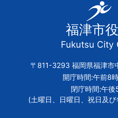
福
津
福津市
市
Fukutsu City 
の
市
〒811-3293 福岡県福津市
開庁時間:午前8時
章
閉庁時間:午後
(土曜日、日曜日、祝日及び