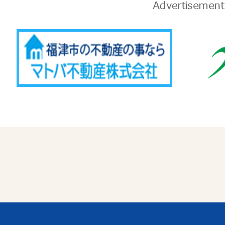
告
Advertise