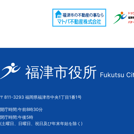
福
福津市役所
Fukutsu Ci
津
市
の
〒811-3293 福岡県福津市中央1丁目1番1号
市
章
開庁時間:午前8時30分
閉庁時間:午後5時
(土曜日、日曜日、祝日及び年末年始を除く)