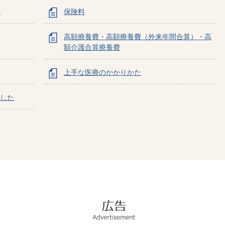
)
保険料
高額療養費・高額療養費（外来年間合算）・高
額介護合算療養費
上手な医療のかかりかた
ました
広
告
Advertisement