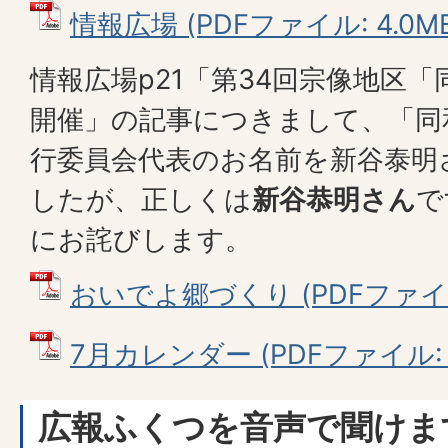
情報広場 (PDFファイル: 4.0M
情報広場p21「第34回宗像地区
開催」の記事につきまして、「同
行委員会代表のお名前を新谷泰明
したが、正しくは
新谷恭明さん
で
にお詫びします。
おいでよ郷づくり (PDFファイル:
7月カレンダー (PDFファイル: 8
広報ふくつを音声で聞けま