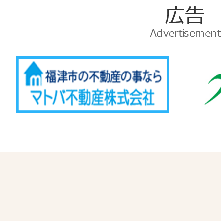
広
告
Advertise