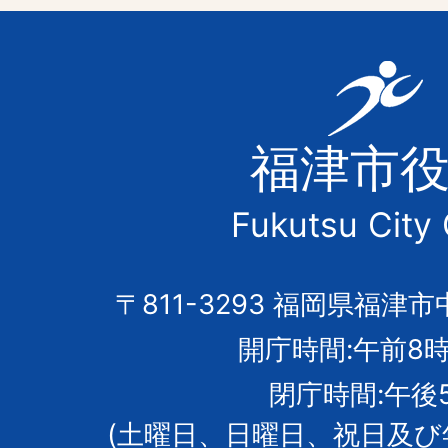
福
津
福津市
市
Fukutsu City 
の
市
〒811-3293 福岡県福津市
開庁時間:午前8時
章
閉庁時間:午後
(土曜日、日曜日、祝日及び