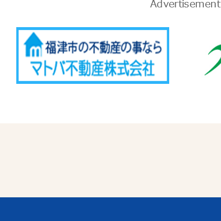
告
Advertise