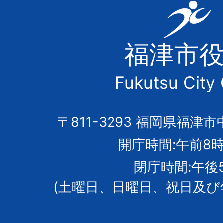
福
津
福津市
市
Fukutsu City 
の
市
〒811-3293 福岡県福津市
開庁時間:午前8時
章
閉庁時間:午後
(土曜日、日曜日、祝日及び