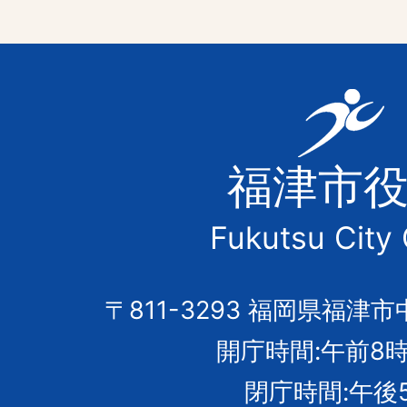
福
津
福津市
市
Fukutsu City 
の
市
〒811-3293 福岡県福津市
開庁時間:午前8時
章
閉庁時間:午後