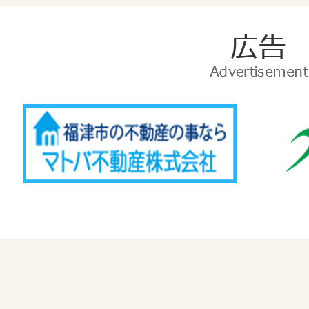
広
告
Advertise