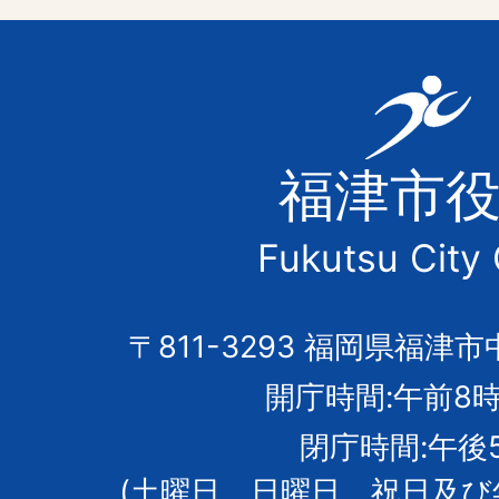
福
津
福津市
市
Fukutsu City 
の
市
〒811-3293 福岡県福津市
開庁時間:午前8時
章
閉庁時間:午後
(土曜日、日曜日、祝日及び