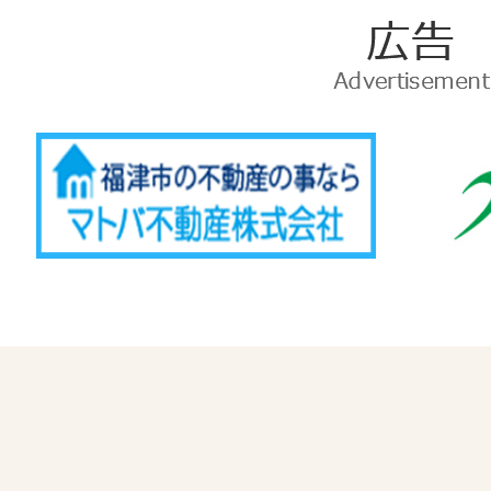
広
告
Advertise